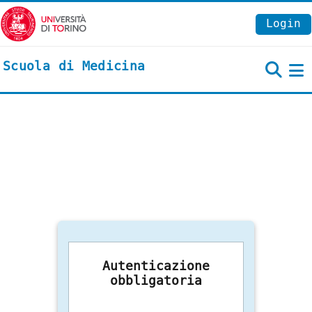
Vai al contenuto principale
Login
Scuola di Medicina
P
Autenticazione
obbligatoria