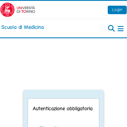
Vai al contenuto principale
Login
Scuola di Medicina
Pa
Autenticazione obbligatoria