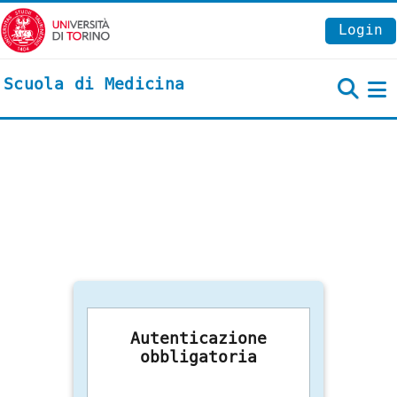
Vai al contenuto principale
Login
Scuola di Medicina
P
Autenticazione
obbligatoria