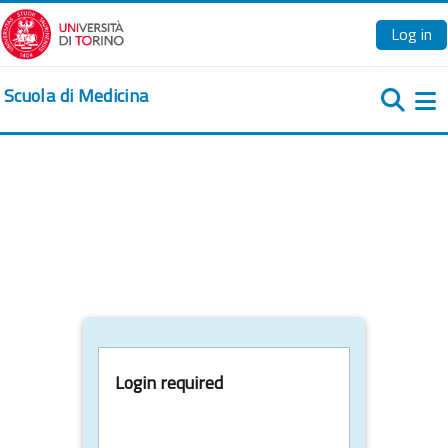
Skip to main content
Log in
Scuola di Medicina
Si
Login required