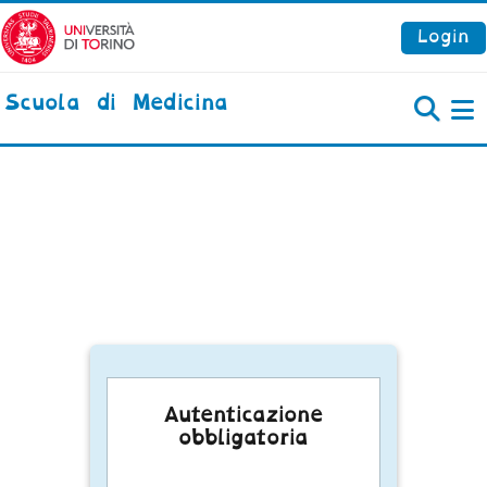
Vai al contenuto principale
Login
Scuola di Medicina
P
Autenticazione
obbligatoria