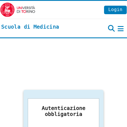
Vai al contenuto principale
Login
Scuola di Medicina
P
Autenticazione
obbligatoria