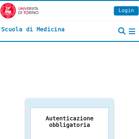
Vai al contenuto principale
Login
Scuola di Medicina
P
Autenticazione
obbligatoria