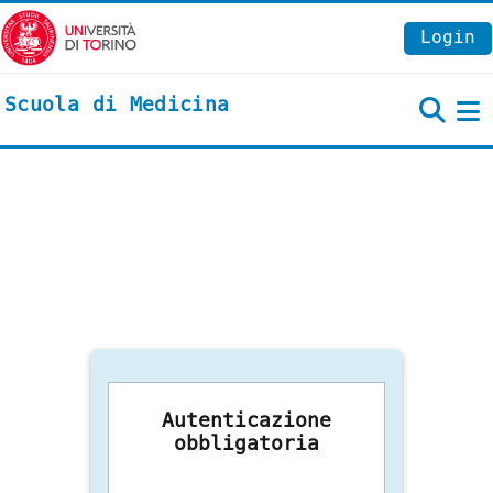
Vai al contenuto principale
Login
Scuola di Medicina
P
Autenticazione
obbligatoria