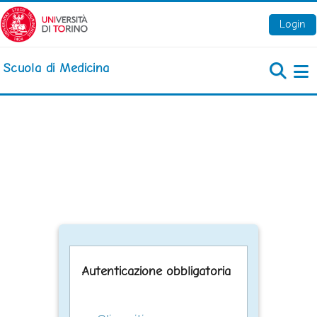
Vai al contenuto principale
Login
Scuola di Medicina
Pa
Autenticazione obbligatoria