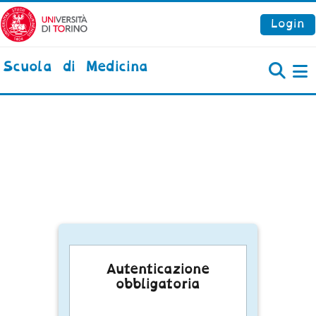
Vai al contenuto principale
Login
Scuola di Medicina
P
Autenticazione
obbligatoria