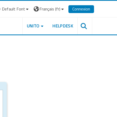
Default Font
Français ‎(fr)‎
Connexion
UNITO
HELPDESK