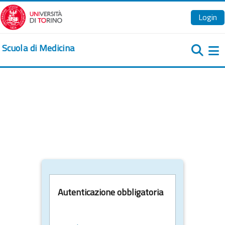
Vai al contenuto principale
Login
Scuola di Medicina
Pa
Autenticazione obbligatoria