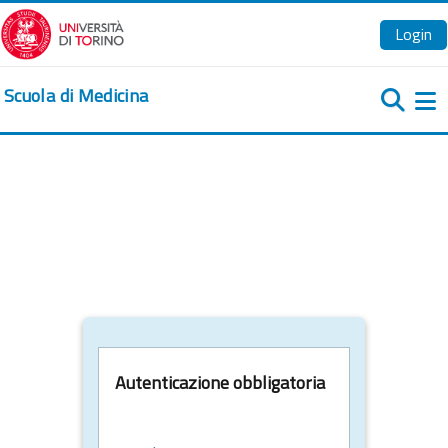
Vai al contenuto principale
Login
Scuola di Medicina
Pa
Autenticazione obbligatoria