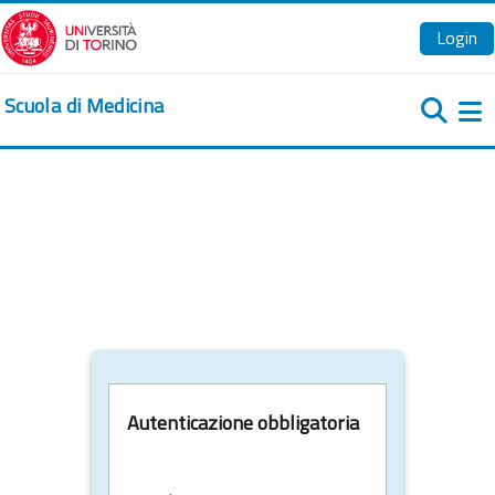
Vai al contenuto principale
Login
Scuola di Medicina
Pa
Autenticazione obbligatoria