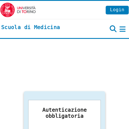
Vai al contenuto principale
Login
Scuola di Medicina
P
Autenticazione
obbligatoria