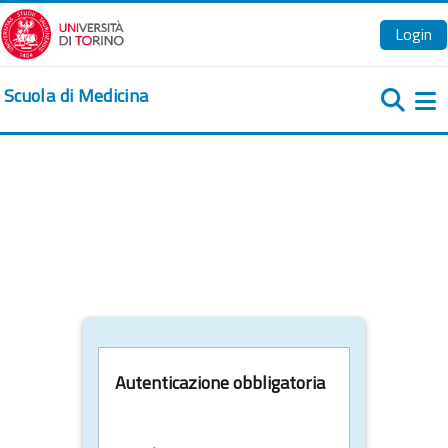
Vai al contenuto principale
Login
Scuola di Medicina
Pa
Autenticazione obbligatoria