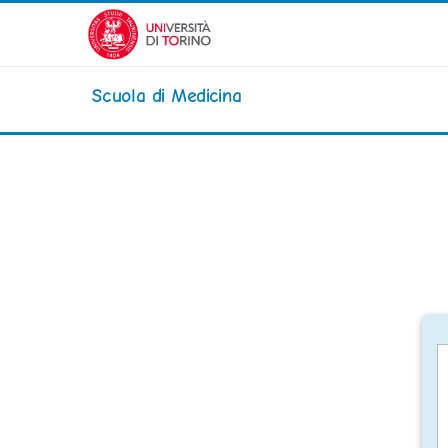
Vai al contenuto principale
Scuola di Medicina