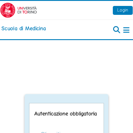
Vai al contenuto principale
Login
Scuola di Medicina
Pa
Autenticazione obbligatoria