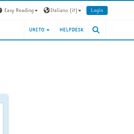
Easy Reading
Italiano ‎(it)‎
Login
UNITO
HELPDESK