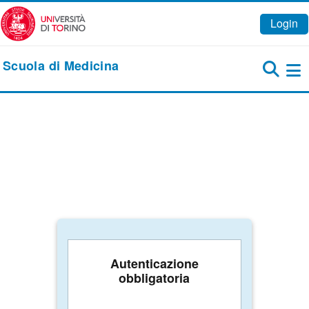
Vai al contenuto principale
Login
Scuola di Medicina
Pa
Autenticazione
obbligatoria