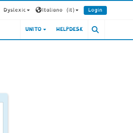
Dyslexic
Italiano ‎(it)‎
Login
UNITO
HELPDESK