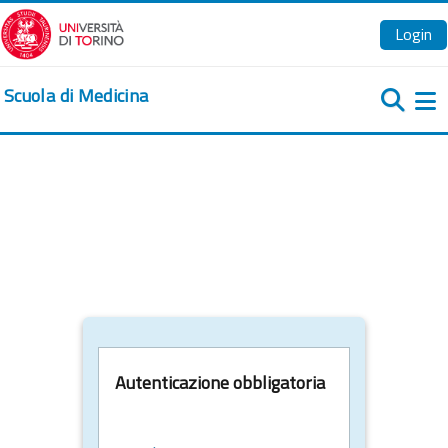
Vai al contenuto principale
Login
Scuola di Medicina
Pa
Autenticazione obbligatoria