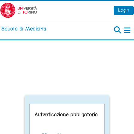
Vai al contenuto principale
Login
Scuola di Medicina
Pa
Autenticazione obbligatoria