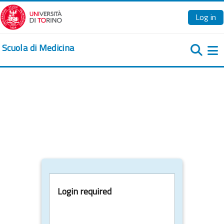
Skip to main content
Log in
Scuola di Medicina
Si
Login required