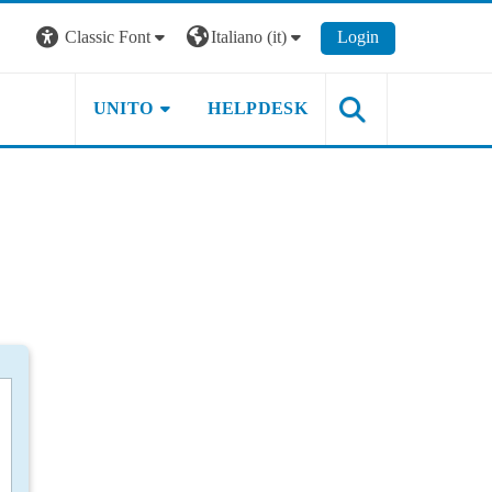
Classic Font
Italiano ‎(it)‎
Login
UNITO
HELPDESK