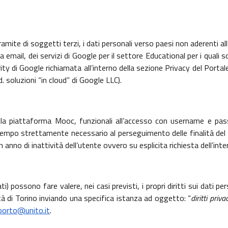
amite di soggetti terzi, i dati personali verso paesi non aderenti al
via email, dei servizi di Google per il settore Educational per i qua
 di Google richiamata all’interno della sezione Privacy del Portale 
d. soluzioni “in cloud” di Google LLC).
 della piattaforma Mooc, funzionali all’accesso con username e pa
il tempo strettamente necessario al perseguimento delle finalità del
 anno di inattività dell’utente ovvero su esplicita richiesta dell’int
ati) possono fare valere, nei casi previsti, i propri diritti sui dati
ità di Torino inviando una specifica istanza ad oggetto: “
diritti priva
porto
@unito.it
.