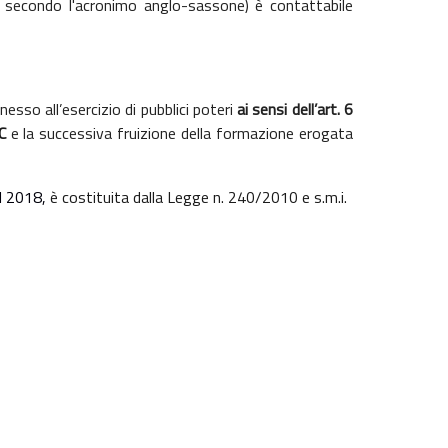
PO secondo l'acronimo anglo-sassone) è contattabile
esso all’esercizio di pubblici poteri
ai sensi dell’art. 6
OC
e la successiva fruizione della formazione erogata
el 2018,
è costituita dalla Legge n. 240/2010 e s.m.i.