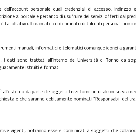
ne dell’account
personale quali credenziali di accesso, indirizz
crizione al portale e pertanto di usufruire dei servizi offerti dal pre
, è facoltativo. Il mancato conferimento di tali dati personali non imp
rumenti manuali, informatici e telematici
comunque idonei a garantir
, i dati sono trattati all’interno
dell’Università di Torino
da sog
deguatamente istruiti e formati.
ì all’esterno da parte
di
soggetti terzi fornitori di alcuni servizi n
e richiesta e che saranno debitamente nominati “Responsabili del t
rmative vigenti, potranno essere comunicati a soggetti che collabora