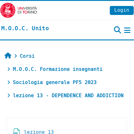
Vai al contenuto principale
Login
M.O.O.C. Unito
P
Home
Corsi
M.O.O.C. Formazione insegnanti
Sociologia generale PF5 2023
lezione 13 - DEPENDENCE AND ADDICTION
Schema della sezione
File
lezione 13