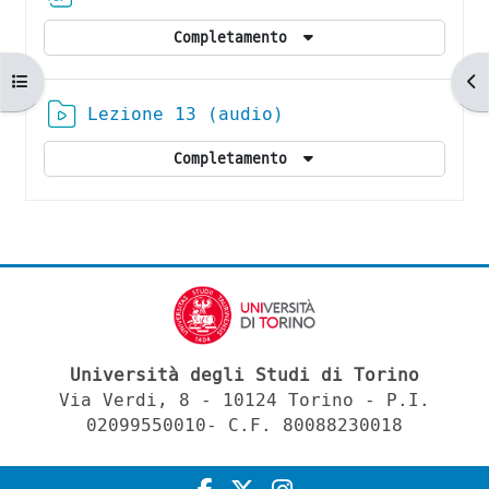
Completamento
Apri indice del corso
Ap
Risorsa Video Kalt
Lezione 13 (audio)
Completamento
Università degli Studi di Torino
Via Verdi, 8 - 10124 Torino - P.I.
02099550010- C.F. 80088230018