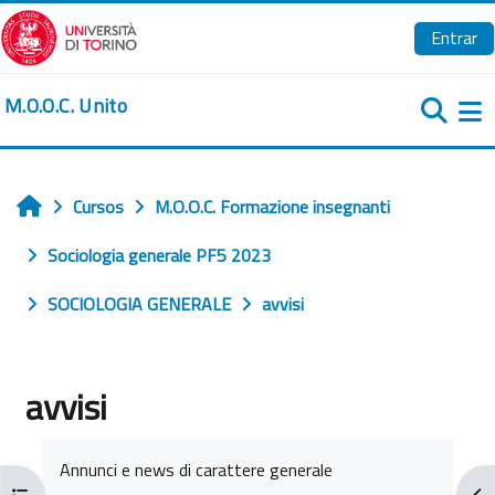
Salta al contenido principal
Entrar
M.O.O.C. Unito
Pa
Cursos
M.O.O.C. Formazione insegnanti
Inicio
Sociologia generale PF5 2023
SOCIOLOGIA GENERALE
avvisi
avvisi
Requisitos de finalización
Annunci e news di carattere generale
Abrir índice del curso
Abr