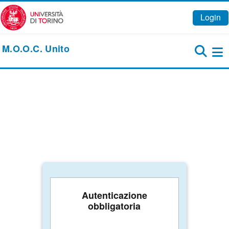
Vai al contenuto principale
Login
M.O.O.C. Unito
Pa
Autenticazione
obbligatoria