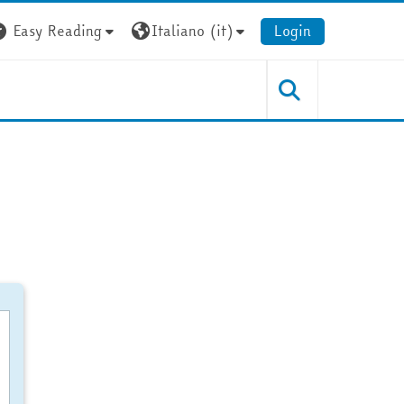
Easy Reading
Italiano ‎(it)‎
Login