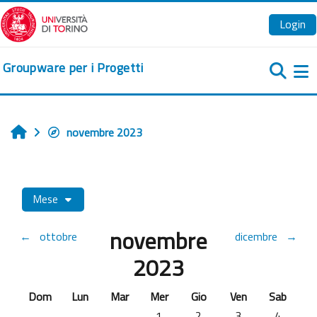
Vai al contenuto principale
Login
Groupware per i Progetti
Pa
novembre 2023
Home
Mese
novembre
←
ottobre
dicembre
→
2023
Domenica
Lunedi
Martedì
Mercoledì
Giovedì
Venerdì
Sabato
Dom
Lun
Mar
Mer
Gio
Ven
Sab
Nessun evento, mercoledì 1 novem
Nessun evento, giovedì 2
Nessun evento, ve
Nessun ev
1
2
3
4