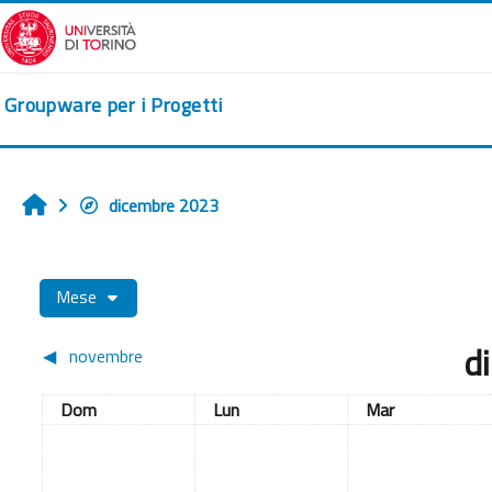
Vai al contenuto principale
Groupware per i Progetti
dicembre 2023
Home
Mese
d
◀︎
novembre
Domenica
Lunedi
Martedì
Dom
Lun
Mar