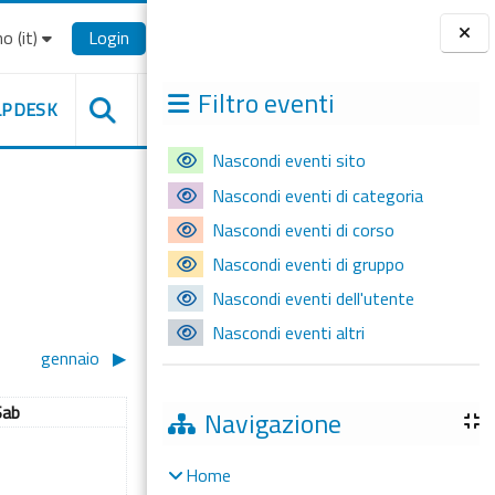
o ‎(it)‎
Login
Blocchi
Filtro eventi
LPDESK
Nascondi eventi sito
Nascondi eventi di categoria
Nascondi eventi di corso
Nascondi eventi di gruppo
Nascondi eventi dell'utente
Nascondi eventi altri
gennaio
▶︎
Sabato
Sab
Navigazione
 1 dicembre
ssun evento, sabato 2 dicembre
2
Home