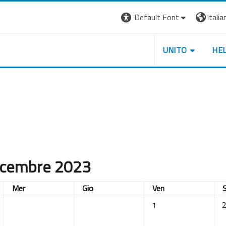
Default Font
Italian
UNITO
HE
icembre 2023
Mercoledì
Giovedì
Venerdì
Mer
Gio
Ven
Nessun evento, venerdì
Ne
1