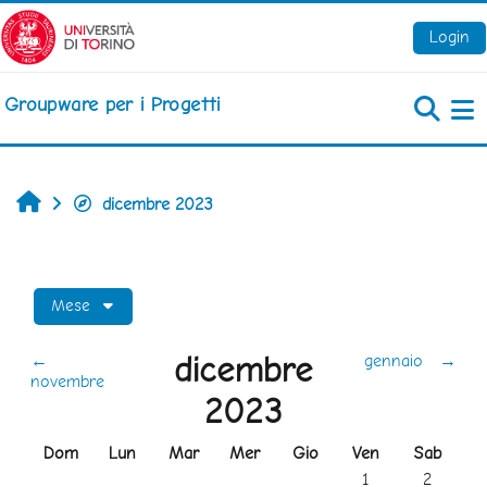
Vai al contenuto principale
Login
Groupware per i Progetti
Pa
Home
dicembre 2023
Mese
dicembre
←
gennaio
→
novembre
2023
Domenica
Lunedi
Martedì
Mercoledì
Giovedì
Venerdì
Sabato
Dom
Lun
Mar
Mer
Gio
Ven
Sab
Nessun evento, ve
Nessun ev
1
2