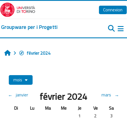
Passer au contenu principal
Connexion
Groupware per i Progetti
Pa
février 2024
Accueil
mois
février 2024
←
janvier
mars
→
Dimanche
Lundi
Mardi
Mercredi
Jeudi
Vendredi
Samedi
Di
Lu
Ma
Me
Je
Ve
Sa
Aucun événement, jeudi 1 f
Aucun événement, v
Aucun évé
1
2
3