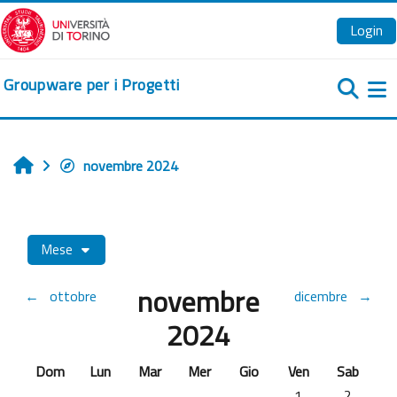
Vai al contenuto principale
Login
Groupware per i Progetti
Pa
novembre 2024
Home
Mese
novembre
←
ottobre
dicembre
→
2024
Domenica
Lunedi
Martedì
Mercoledì
Giovedì
Venerdì
Sabato
Dom
Lun
Mar
Mer
Gio
Ven
Sab
Nessun evento, ve
Nessun ev
1
2