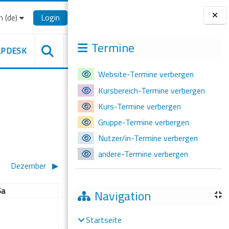
‎(de)‎
Login
Blöcke
Termine
LPDESK
Website-Termine verbergen
Kursbereich-Termine verbergen
Kurs-Termine verbergen
Gruppe-Termine verbergen
Nutzer/in-Termine verbergen
andere-Termine verbergen
Dezember
▶︎
Samstag
Sa
Navigation
, 1. November
ine Termine, Samstag, 2. November
2
Startseite