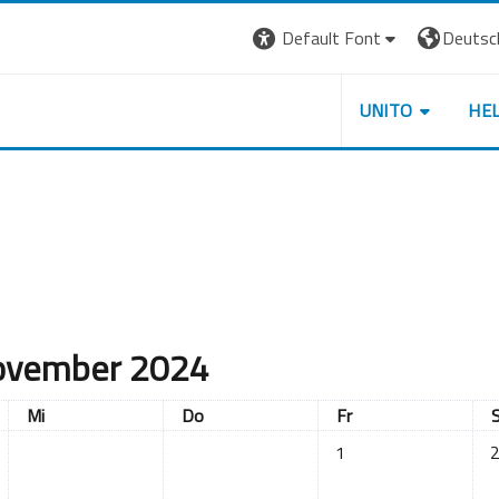
Default Font
Deutsch 
UNITO
HE
vember 2024
Mittwoch
Donnerstag
Freitag
Mi
Do
Fr
Keine Termine, Freitag
Ke
1