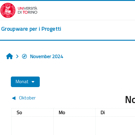
Zum Hauptinhalt
Groupware per i Progetti
November 2024
Startseite
Monat
No
◀︎
Oktober
Sonntag
Montag
Dienstag
So
Mo
Di