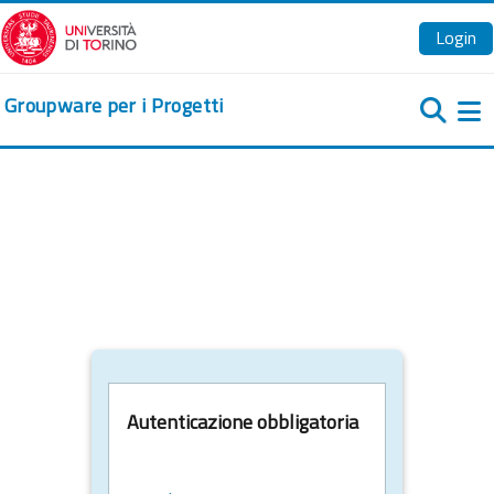
Vai al contenuto principale
Login
Groupware per i Progetti
Pa
Autenticazione obbligatoria