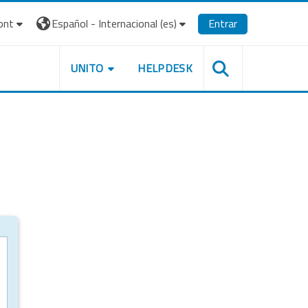
ont
Español - Internacional ‎(es)‎
Entrar
UNITO
HELPDESK