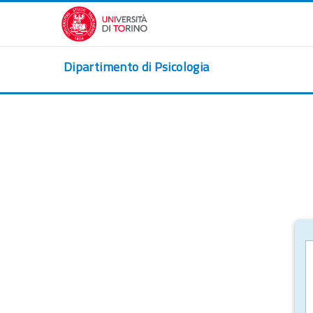
Salta al contenido principal
Dipartimento di Psicologia