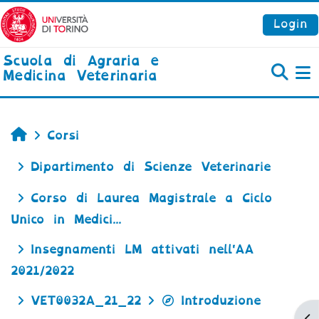
Vai al contenuto principale
Login
Scuola di Agraria e
Medicina Veterinaria
P
Home
Corsi
Dipartimento di Scienze Veterinarie
Corso di Laurea Magistrale a Ciclo
Unico in Medici...
Insegnamenti LM attivati nell'AA
2021/2022
VET0032A_21_22
Introduzione
Ap