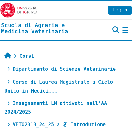
Vai al contenuto principale
Login
Scuola di Agraria e
Medicina Veterinaria
P
Home
Corsi
Dipartimento di Scienze Veterinarie
Corso di Laurea Magistrale a Ciclo
Unico in Medici...
Insegnamenti LM attivati nell'AA
2024/2025
VET0231B_24_25
Introduzione