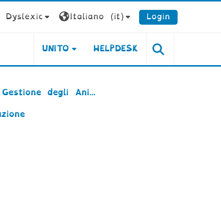
Dyslexic
Italiano ‎(it)‎
Login
UNITO
HELPDESK
estione degli Ani...
uzione