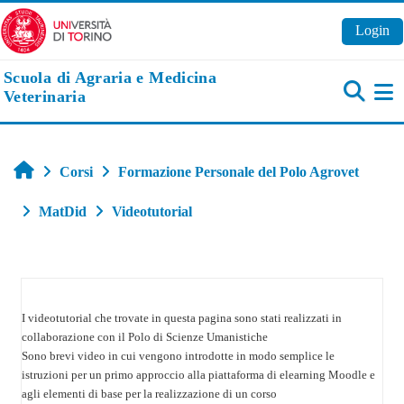
Vai al contenuto principale
Login
Scuola di Agraria e Medicina
Veterinaria
Pa
Home
Corsi
Formazione Personale del Polo Agrovet
MatDid
Videotutorial
Schema della sezione
I videotutorial che trovate in questa pagina sono stati realizzati in
collaborazione con il Polo di Scienze Umanistiche
Sono brevi video in cui vengono introdotte in modo semplice le
istruzioni per un primo approccio alla piattaforma di elearning Moodle e
agli elementi di base per la realizzazione di un corso