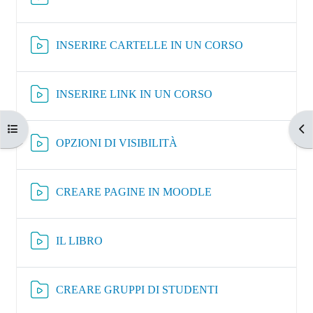
Risorsa Video K
INSERIRE CARTELLE IN UN CORSO
Risorsa Video Kaltura
INSERIRE LINK IN UN CORSO
Apri indice del corso
Apr
Risorsa Video Kaltura
OPZIONI DI VISIBILITÀ
Risorsa Video Kaltura
CREARE PAGINE IN MOODLE
Risorsa Video Kaltura
IL LIBRO
Risorsa Video Kaltur
CREARE GRUPPI DI STUDENTI