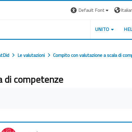
Default Font
Italian
UNITO
HE
tDid
Le valutazioni
Compito con valutazione a scala di co
la di competenze