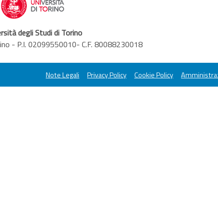
rsità degli Studi di Torino
orino - P.I. 02099550010- C.F. 80088230018
Note Legali
Privacy Policy
Cookie Policy
Amministraz