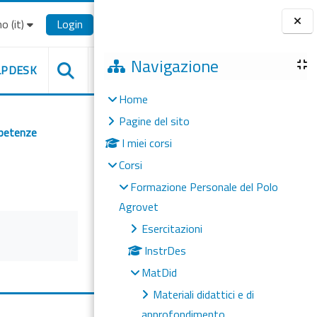
o ‎(it)‎
Login
Blocchi
Navigazione
LPDESK
Home
Pagine del sito
mpetenze
I miei corsi
Corsi
Formazione Personale del Polo
Agrovet
Esercitazioni
InstrDes
MatDid
Materiali didattici e di
approfondimento