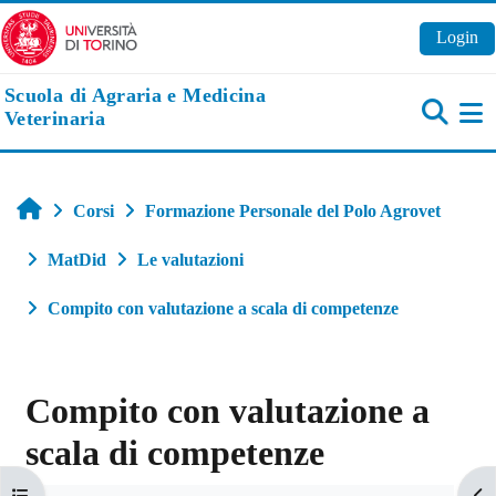
Vai al contenuto principale
Login
Scuola di Agraria e Medicina
Veterinaria
Pa
Home
Corsi
Formazione Personale del Polo Agrovet
MatDid
Le valutazioni
Compito con valutazione a scala di competenze
Compito con valutazione a
scala di competenze
Aggregazione dei criteri
Apri indice del corso
Apr