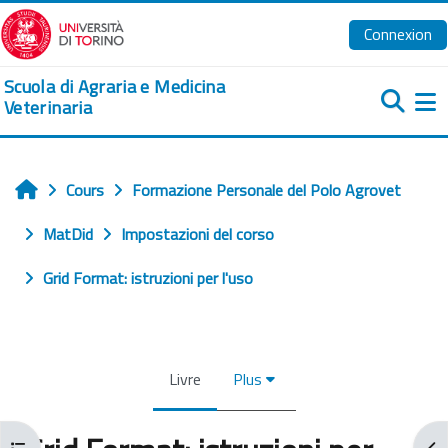
Passer au contenu principal
Connexion
Scuola di Agraria e Medicina
Veterinaria
Pa
Cours
Formazione Personale del Polo Agrovet
Accueil
MatDid
Impostazioni del corso
Grid Format: istruzioni per l'uso
Livre
Plus
Ouvrir l’index du cours
Ouv