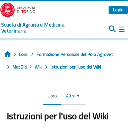
Vai al contenuto principale
Login
Scuola di Agraria e Medicina
Veterinaria
Pa
Corsi
Formazione Personale del Polo Agrovet
Home
MatDid
Wiki
Istruzioni per l'uso del Wiki
Libro
Altro
Istruzioni per l'uso del Wiki
Aggregazione dei criteri