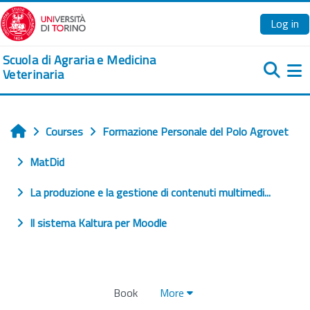
Skip to main content
Log in
Scuola di Agraria e Medicina
Veterinaria
Si
Courses
Formazione Personale del Polo Agrovet
Home
MatDid
La produzione e la gestione di contenuti multimedi...
Il sistema Kaltura per Moodle
Book
More