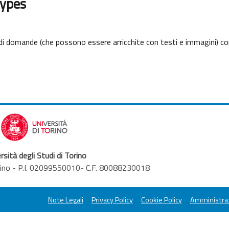
types
di domande (che possono essere arricchite con testi e immagini) co
rsità degli Studi di Torino
orino - P.I. 02099550010- C.F. 80088230018
Note Legali
Privacy Policy
Cookie Policy
Amministraz