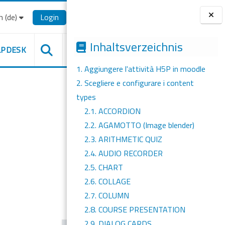
‎(de)‎
Login
Blöcke
Inhaltsverzeichnis
LPDESK
1. Aggiungere l'attività H5P in moodle
2. Scegliere e configurare i content
types
2.1. ACCORDION
2.2. AGAMOTTO (Image blender)
2.3. ARITHMETIC QUIZ
2.4. AUDIO RECORDER
2.5. CHART
2.6. COLLAGE
2.7. COLUMN
2.8. COURSE PRESENTATION
2.9. DIALOG CARDS