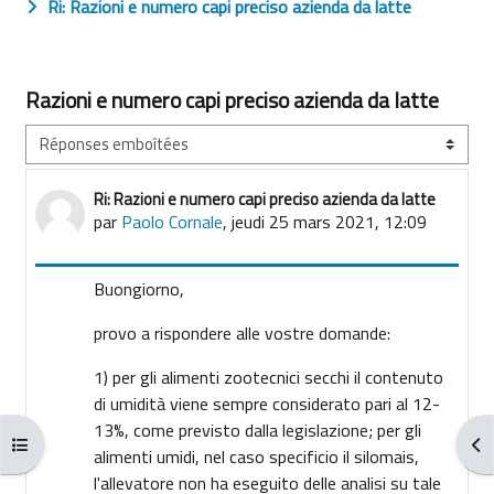
Ri: Razioni e numero capi preciso azienda da latte
Razioni e numero capi preciso azienda da latte
Type d’affichage
Ri: Razioni e numero capi preciso azienda da latte
Nombre de réponses : 0
par
Paolo Cornale
,
jeudi 25 mars 2021, 12:09
Buongiorno,
provo a rispondere alle vostre domande:
1) per gli alimenti zootecnici secchi il contenuto
di umidità viene sempre considerato pari al 12-
13%, come previsto dalla legislazione; per gli
Ouvrir l’index du cours
Ouv
alimenti umidi, nel caso specificio il silomais,
l'allevatore non ha eseguito delle analisi su tale