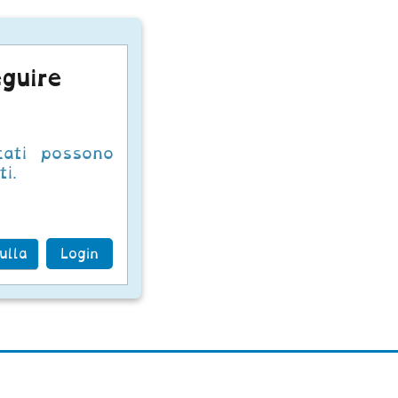
guire
cati possono
i.
ulla
Login